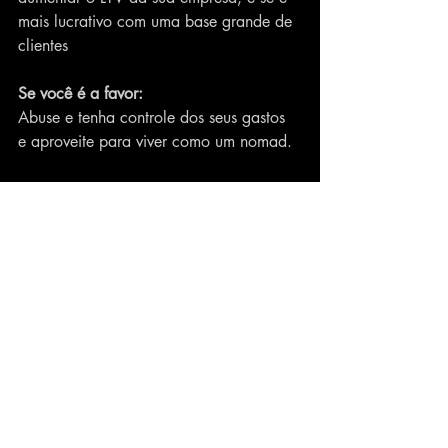
mais lucrativo com uma base grande de 
clientes
Se você é a favor:
Abuse e tenha controle dos seus gastos 
e aproveite para viver como um nomad.
Alugue casa já mobilhada, mude várias 
vezes, tenha menos e vivam mais 
experiências diferentes.
Se você é contra:
Volte ao tradicional, volte para mídias 
físicas, tenha um acervo ao seu lado.
Não dependa dos outros, e tenha 
fisicamente tudo que define sua história.